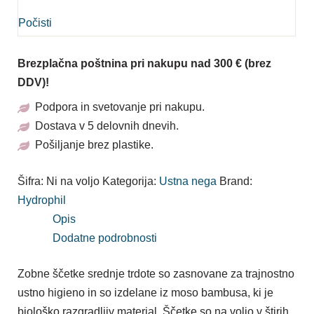
Počisti
Brezplačna poštnina pri nakupu nad 300 € (brez
DDV)!
Podpora in svetovanje pri nakupu.
Dostava v 5 delovnih dnevih.
Pošiljanje brez plastike.
Šifra:
Ni na voljo
Kategorija:
Ustna nega
Brand:
Hydrophil
Opis
Dodatne podrobnosti
Zobne ščetke srednje trdote so zasnovane za trajnostno
ustno higieno in so izdelane iz moso bambusa, ki je
biološko razgradljiv material. Ščetke so na voljo v štirih