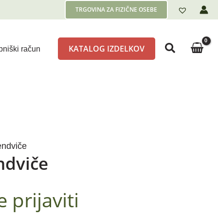
TRGOVINA ZA FIZIČNE OSEBE
KATALOG IZDELKOV
niški račun
endviče
ndviče
prijaviti