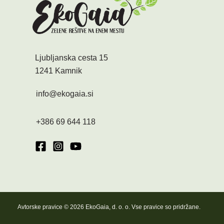
Ljubljanska cesta 15
1241 Kamnik
info@ekogaia.si
+386 69 644 118
Avtorske pravice © 2026 EkoGaia, d. o. o. Vse pravice so pridržane.