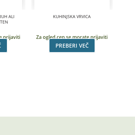
RUH ALI
KUHINJSKA VRVICA
ATEN
 prijaviti
Za ogled cen se morate prijaviti
Č
PREBERI VEČ