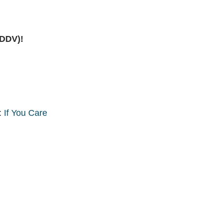
 DDV)!
:
If You Care