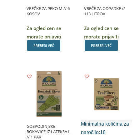
VREČKE ZA PEKO M // 6
VREČE ZA ODPADKE //
KOSOV
113 LITROV
Za ogled cen se
Za ogled cen se
morate prijaviti
morate prijaviti
PREBERI VEČ
PREBERI VEČ
Minimalna količina za
GOSPODINJSKE
ROKAVICE IZ LATEKSA L
naročilo:18
// 1 PAR